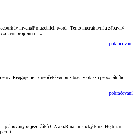
Pacourkův inventář muzejních tvorů. Tento interaktivní a zábavný
průvodcem programu –...
pokračování
delny. Reagujeme na neočekávanou situaci v oblasti personálního
pokračování
šit plánovaný odjezd žáků 6.A a 6.B na turistický kurz. Hejtman
erují...