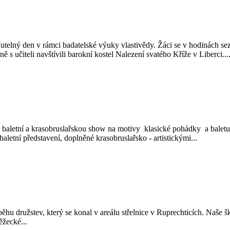
nutelný den v rámci badatelské výuky vlastivědy. Žáci se v hodinách s
ně s učiteli navštívili barokní kostel Nalezení svatého Kříže v Liberci...
baletní a krasobruslařskou show na motivy klasické pohádky a baletu 
letní představení, doplněné krasobruslařsko - artistickými...
u družstev, který se konal v areálu střelnice v Ruprechticích. Naše škol
ěžecké...