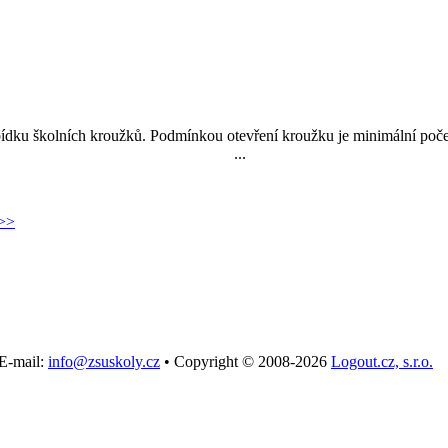
 nabídku školních kroužků. Podmínkou otevření kroužku je minimální poč
ní kroužek otevřít. ...
>>
E-mail:
info@zsuskoly.cz
•
Copyright © 2008-2026
Logout.cz, s.r.o.