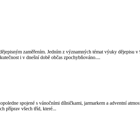
 dějepisným zaměřením. Jedním z významných témat výuky dějepisu v 9. t
skutečnost i v dnešní době občas zpochybňováno....
opoledne spojené s vánočními dílničkami, jarmarkem a adventní atmosféro
příprav všech tříd, které...