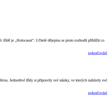
řídě je „Holocaust“. Učitelé dějepisu se proto rozhodli přiblížit co
pokračování
u. Jednotlivé třídy si připravily své stánky, ve kterých nabízely své
pokračování