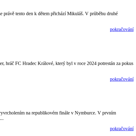
tože právě tento den k dětem přichází Mikuláš. V průběhu druhé
pokračování
her, hráč FC Hradec Králové, který byl v roce 2024 potrestán za pokus
pokračování
 s vyvrcholením na republikovém finále v Nymburce. V prvním
..
pokračování