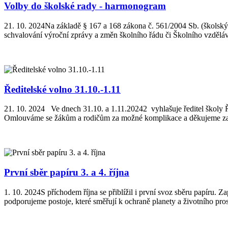
Volby do školské rady - harmonogram
21. 10. 2024
Na základě § 167 a 168 zákona č. 561/2004 Sb. (škols
schvalování výroční zprávy a změn školního řádu či Školního vzdělá
Ředitelské volno 31.10.-1.11
21. 10. 2024
Ve dnech 31.10. a 1.11.20242 vyhlašuje ředitel školy
Omlouváme se žákům a rodičům za možné komplikace a děkujeme za p
První sběr papíru 3. a 4. října
1. 10. 2024
S příchodem října se přiblížil i první svoz sběru papíru. 
podporujeme postoje, které směřují k ochraně planety a životního prost