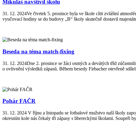
Mikuláš navštívil školu
31. 12. 2024
Ve čtvrtek 5. prosince byla ve škole cítit zvláštní atmos
vyučovací hodiny se do budovy „B“ školy skutečně dostavil majestátn
Beseda na téma match-fixing
31. 12. 2024
Dne 2. prosince se žáci osmých a devátých tříd zúčastnil
o ovlivnění výsledků zápasů. Během besedy Firbacher otevřeně sdílel 
Pohár FAČR
31. 12. 2024
V říjnu a listopadu se fotbalové mužstvo naší školy za
okresním kole nás čekaly tři zápasy s libereckými školami. Soupeři