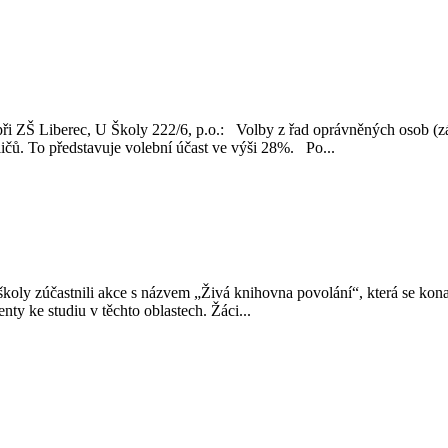
 při ZŠ Liberec, U Školy 222/6, p.o.: Volby z řad oprávněných osob 
čů. To představuje volební účast ve výši 28%. Po...
školy zúčastnili akce s názvem „Živá knihovna povolání“, která se konal
ty ke studiu v těchto oblastech. Žáci...