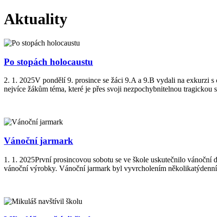
Aktuality
Po stopách holocaustu
2. 1. 2025
V pondělí 9. prosince se žáci 9.A a 9.B vydali na exkurzi s
nejvíce žákům téma, které je přes svoji nezpochybnitelnou tragickou 
Vánoční jarmark
1. 1. 2025
První prosincovou sobotu se ve škole uskutečnilo vánoční d
vánoční výrobky. Vánoční jarmark byl vyvrcholením několikatýdenních 