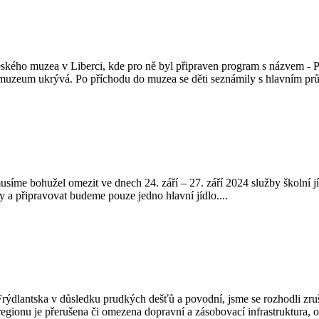
českého muzea v Liberci, kde pro ně byl připraven program s názvem - 
které muzeum ukrývá. Po příchodu do muzea se děti seznámily s hlavním 
e bohužel omezit ve dnech 24. září – 27. září 2024 služby školní jí
y a připravovat budeme pouze jedno hlavní jídlo....
 Frýdlantska v důsledku prudkých dešťů a povodní, jsme se rozhodli zru
egionu je přerušena či omezena dopravní a zásobovací infrastruktura, op