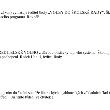
ký zákon) vyhlašuje ředitel školy „VOLBY DO ŠKOLSKÉ RADY“. Školská
vacího programu. Rovněž...
 ŘEDITELSKÉ VOLNO z důvodu odstávky topného systému. Školní jídel
ochopení. Radek Hanuš, ředitel školy ...
Zapojením do školní soutěže libereckých a jabloneckých základních škol r
ředí. Již tento týden, ve čtvrtek a...