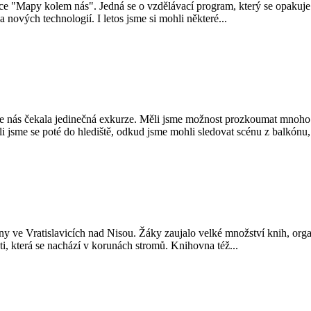
kce "Mapy kolem nás". Jedná se o vzdělávací program, který se opakuje
 nových technologií. I letos jsme si mohli některé...
, kde nás čekala jedinečná exkurze. Měli jsme možnost prozkoumat mnoh
šli jsme se poté do hlediště, odkud jsme mohli sledovat scénu z balkónu
ovny ve Vratislavicích nad Nisou. Žáky zaujalo velké množství knih, orga
ti, která se nachází v korunách stromů. Knihovna též...