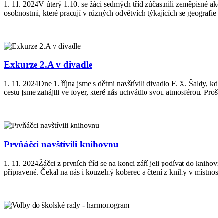
1. 11. 2024
V úterý 1.10. se žáci sedmých tříd zúčastnili zeměpisné a
osobnostmi, které pracují v různých odvětvích týkajících se geografie a
Exkurze 2.A v divadle
1. 11. 2024
Dne 1. října jsme s dětmi navštívili divadlo F. X. Šaldy
cestu jsme zahájili ve foyer, které nás uchvátilo svou atmosférou. Pro
Prvňáčci navštívili knihovnu
1. 11. 2024
Žáčci z prvních tříd se na konci září jeli podívat do knih
připravené. Čekal na nás i kouzelný koberec a čtení z knihy v místnos