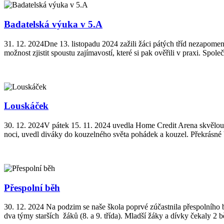
Badatelská výuka v 5.A
31. 12. 2024
Dne 13. listopadu 2024 zažili žáci pátých tříd nezapome
možnost zjistit spoustu zajímavostí, které si pak ověřili v praxi. Společ
Louskáček
30. 12. 2024
V pátek 15. 11. 2024 uvedla Home Credit Arena skvělou 
noci, uvedl diváky do kouzelného světa pohádek a kouzel. Překrásné ba
Přespolní běh
30. 12. 2024
Na podzim se naše škola poprvé zúčastnila přespolního běh
dva týmy starších žáků (8. a 9. třída). Mladší žáky a dívky čekaly 2 b