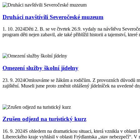
Druháci navštívili Severočeské muzeum
1. 10. 2024
Děti 2. B. se ve čtvrtek 26.9. vydaly na návštěvu Severo
program děti nejen zabavil, ale také přiblížil historii a tajemství, 
Omezení služby školní jídelny
23. 9. 2024
Omlouváme se žákům a rodičům. Z provozních důvodů musím
zajištění. Museli jsme proto změnit ohlášený jídelníček na uvedené dn
Zrušen odjezd na turistický kurz
16. 9. 2024
S ohledem na dramatickou situaci, která vznikla v oblasti
Libereckého kraje vyhlásil v oblasti Frýdlantska „stav nebezpečí“. V r