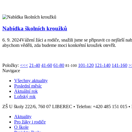
Nabídka školních kroužků
6. 9. 2024
Vážení žáci a rodiče, snažili jsme se připravit co nejširší
abychom věděli, zda budeme moci konkrét
Položky:
<<<
21-40
41-60
61-80
101-120
121-140
141-160
>
81-100
Navigace
Všechny aktuality
Poslední měsíc
Aktuální rok
Loňský rok
ZŠ U školy 222/6, 760 07 LIBEREC
•
Telefon: +420 485 151 015
•
Aktuality
Pro žáky i rodiče
O škole