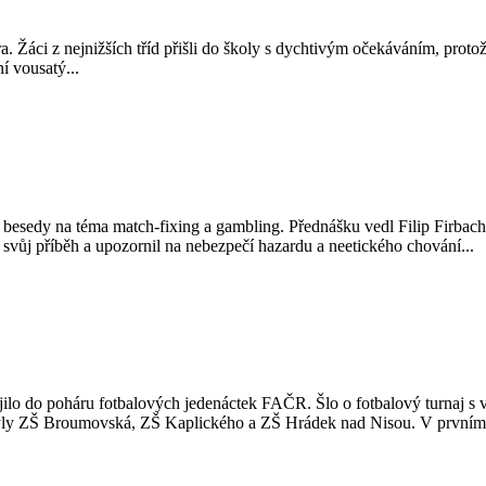
féra. Žáci z nejnižších tříd přišli do školy s dychtivým očekáváním, pro
í vousatý...
i besedy na téma match-fixing a gambling. Přednášku vedl Filip Firbac
svůj příběh a upozornil na nebezpečí hazardu a neetického chování...
pojilo do poháru fotbalových jedenáctek FAČR. Šlo o fotbalový turnaj
 byly ZŠ Broumovská, ZŠ Kaplického a ZŠ Hrádek nad Nisou. V prvním.