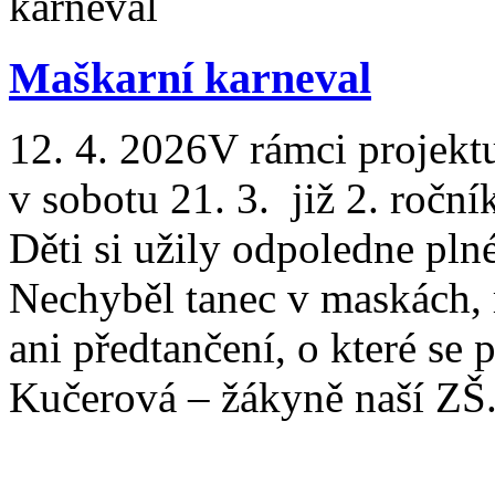
Maškarní karneval
12. 4. 2026
V rámci projekt
v sobotu 21. 3. již 2. roč
Děti si užily odpoledne pln
Nechyběl tanec v maskách, 
ani předtančení, o které se 
Kučerová – žákyně naší ZŠ.