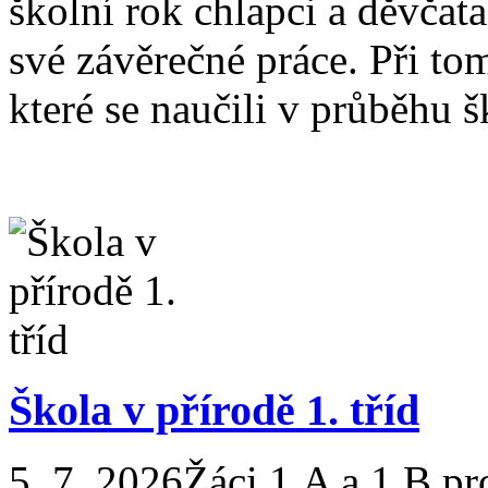
školní rok chlapci a děvčata
své závěrečné práce. Při tom
které se naučili v průběhu šk
Škola v přírodě 1. tříd
5. 7. 2026
Žáci 1.A a 1.B pr