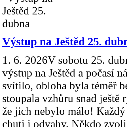
Výstup na Ještěd 25. dub
1. 6. 2026
V sobotu 25. dubn
výstup na Ještěd a počasí n
svítilo, obloha byla téměř 
stoupala vzhůru snad ještě r
že jich nebylo málo! Každý 
chuti i odvahy. Někdo zvoli