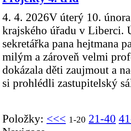
4. 4. 2026
V úterý 10. února
krajského úřadu v Liberci.
sekretářka pana hejtmana p
milým a zároveň velmi pro
dokázala děti zaujmout a n
si prohlédli zastupitelský sál
Položky:
<<<
21-40
41
1-20