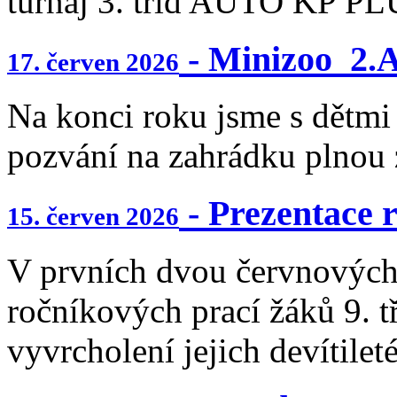
turnaj 3. tříd AUTO KP P
- Minizoo_2.
17. červen 2026
Na konci roku jsme s dětmi
pozvání na zahrádku plnou z
- Prezentace 
15. červen 2026
V prvních dvou červnových
ročníkových prací žáků 9. t
vyvrcholení jejich devítilet