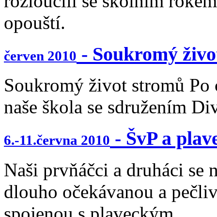
rozloučili se školním rokem
opouští.
- Soukromý živo
červen 2010
Soukromý život stromů Po c
naše škola se sdružením Div
- ŠvP a plav
6.-11.června 2010
Naši prvňáčci a druháci se 
dlouho očekávanou a pečliv
spojenou s plaveckým...