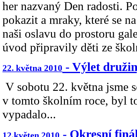
her nazvaný Den radosti. Po
pokazit a mraky, které se n
naši oslavu do prostoru gal
úvod připravily děti ze škol
- Výlet druži
22. května 2010
V sobotu 22. května jsme se
v tomto školním roce, byl t
vypadalo...
- Okresní fin
12.květen 2010