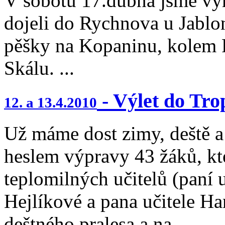
V sobotu 17.dubna jsme vyr
dojeli do Rychnova u Jablo
pěšky na Kopaninu, kolem 
Skálu. ...
- Výlet do Tro
12. a 13.4.2010
Už máme dost zimy, deště a 
heslem výpravy 43 žáků, kte
teplomilných učitelů (paní 
Hejlíkové a pana učitele Ha
deštného pralesa a na...