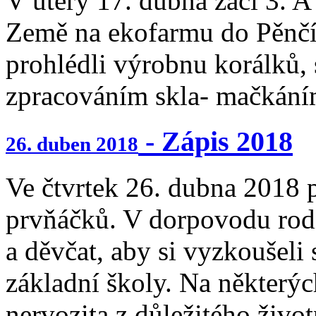
V úterý 17. dubna žáci 3. A
Země na ekofarmu do Pěnčín
prohlédli výrobnu korálků, 
zpracováním skla- mačkáním
- Zápis 2018
26. duben 2018
Ve čtvrtek 26. dubna 2018 
prvňáčků. V dorpovodu rodi
a děvčat, aby si vyzkoušeli
základní školy. Na některýc
nervozita z důležitého životn