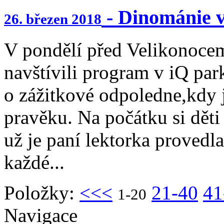
- Dinománie 
26. březen 2018
V pondělí před Velikonocem
navštívili program v iQ par
o zážitkové odpoledne,kdy 
pravěku. Na počátku si děti
už je paní lektorka provedla 
každé...
Položky:
<<<
21-40
41
1-20
Navigace