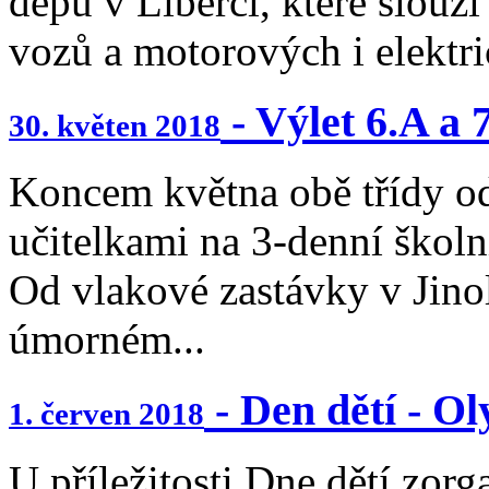
depu v Liberci, které slouž
vozů a motorových i elektri
- Výlet 6.A a 
30. květen 2018
Koncem května obě třídy odj
učitelkami na 3-denní školn
Od vlakové zastávky v Jinol
úmorném...
- Den dětí - O
1. červen 2018
U příležitosti Dne dětí zorg