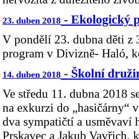
- Ekologický 
23. duben 2018
V pondělí 23. dubna děti z 
program v Divizně- Haló, kd
- Školní druži
14. duben 2018
Ve středu 11. dubna 2018 se
na exkurzi do „hasičárny“ v
dva sympatičtí a usměvaví ha
Prskavec a Jakub Vavřich, k