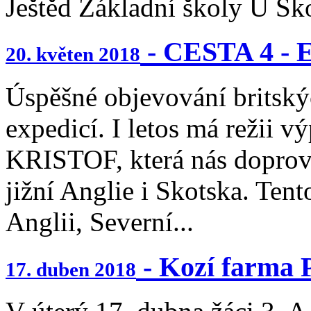
Ještěd Základní školy U Ško
- CESTA 4 - E
20. květen 2018
Úspěšné objevování britskýc
expedicí. I letos má režii v
KRISTOF, která nás doprov
jižní Anglie i Skotska. Ten
Anglii, Severní...
- Kozí farma 
17. duben 2018