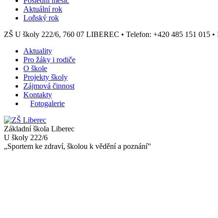
Poslední měsíc
Aktuální rok
Loňský rok
ZŠ U školy 222/6, 760 07 LIBEREC
•
Telefon: +420 485 151 015
•
Aktuality
Pro žáky i rodiče
O škole
Projekty školy
Zájmová činnost
Kontakty
Fotogalerie
Základní škola Liberec
U školy 222/6
„Sportem ke zdraví, školou k vědění a poznání”