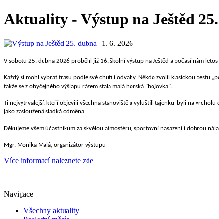
Aktuality - Výstup na Ještěd 25
1. 6. 2026
V sobotu 25. dubna 2026 proběhl již 16. školní výstup na Ještěd a počasí nám letos 
Každý si mohl vybrat trasu podle své chuti i odvahy. Někdo zvolil klasickou cestu „po
takže se z obyčejného výšlapu rázem stala malá horská "bojovka".
Ti nejvytrvalejší, kteří objevili všechna stanoviště a vyluštili tajenku, byli na vr
jako zasloužená sladká odměna.
Děkujeme všem účastníkům za skvělou atmosféru, sportovní nasazení i dobrou nála
Mgr. Monika Malá, organizátor výstupu
Více informací naleznete zde
Navigace
Všechny aktuality