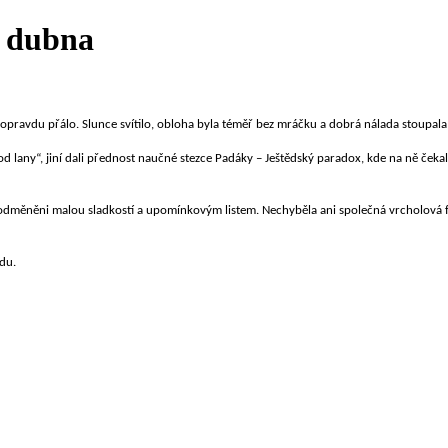
. dubna
opravdu přálo. Slunce svítilo, obloha byla téměř bez mráčku a dobrá nálada stoupala v
d lany“, jiní dali přednost naučné stezce Padáky – Ještědský paradox, kde na ně čekalo 
cholu odměněni malou sladkostí a upomínkovým listem. Nechyběla ani společná vrcholová
du.