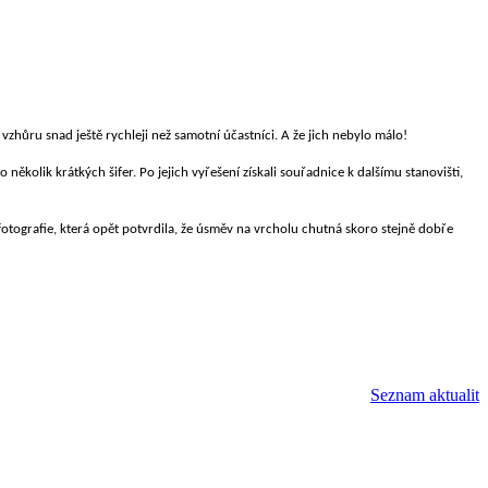
zhůru snad ještě rychleji než samotní účastníci. A že jich nebylo málo!
několik krátkých šifer. Po jejich vyřešení získali souřadnice k dalšímu stanovišti,
 fotografie, která opět potvrdila, že úsměv na vrcholu chutná skoro stejně dobře
Seznam aktualit