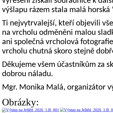
vyřešení získali souřadnice k dal
výšlapu rázem stala malá horská
Ti nejvytrvalejší, kteří objevili vš
na vrcholu odměněni malou slad
ani společná vrcholová fotografie
vrcholu chutná skoro stejně dobř
Děkujeme všem účastníkům za skv
dobrou náladu.
Mgr. Monika Malá, organizátor v
Obrázky: