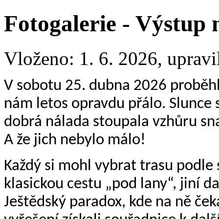
Fotogalerie - Výstup 
Vloženo: 1. 6. 2026, uprav
V sobotu 25. dubna 2026 proběhl j
nám letos opravdu přálo. Slunce 
dobrá nálada stoupala vzhůru snad
A že jich nebylo málo!
Každý si mohl vybrat trasu podle 
klasickou cestu „pod lany“, jiní 
Ještědský paradox, kde na ně čekal