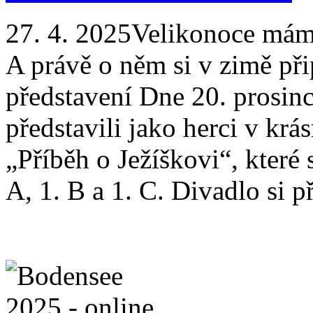
27. 4. 2025
Velikonoce máme
A právě o něm si v zimě přip
představení Dne 20. prosinc
představili jako herci v kr
„Příběh o Ježíškovi“, které
A, 1. B a 1. C. Divadlo si př