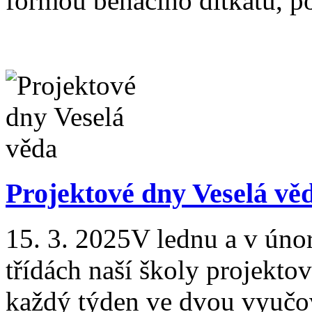
formou běhacího ditkátu, p
Projektové dny Veselá vě
15. 3. 2025
V lednu a v úno
třídách naší školy projekto
každý týden ve dvou vyučo