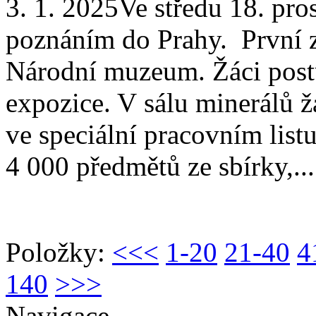
3. 1. 2025
Ve středu 18. pros
poznáním do Prahy. První z
Národní muzeum. Žáci postu
expozice. V sálu minerálů ž
ve speciální pracovním list
4 000 předmětů ze sbírky,...
Položky:
<<<
1-20
21-40
4
140
>>>
Navigace