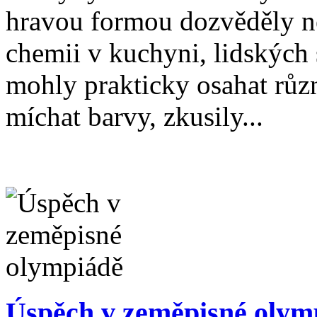
hravou formou dozvěděly ně
chemii v kuchyni, lidských 
mohly prakticky osahat různ
míchat barvy, zkusily...
Úspěch v zeměpisné olym