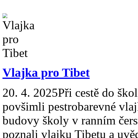
Vlajka pro Tibet
20. 4. 2025
Při cestě do ško
povšimli pestrobarevné vlajk
budovy školy v ranním čerst
poznali vlajku Tibetu a uvěd