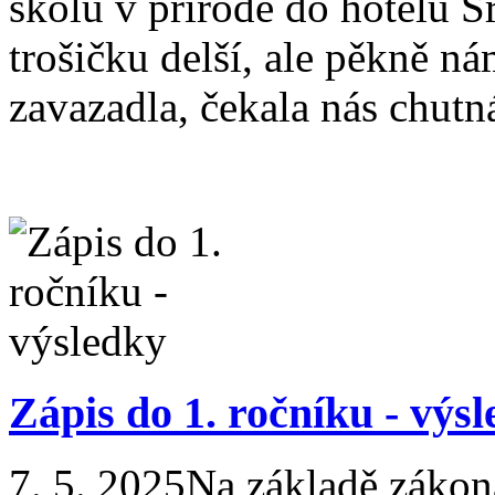
školu v přírodě do hotelu 
trošičku delší, ale pěkně ná
zavazadla, čekala nás chutná
Zápis do 1. ročníku - výs
7. 5. 2025
Na základě zákon