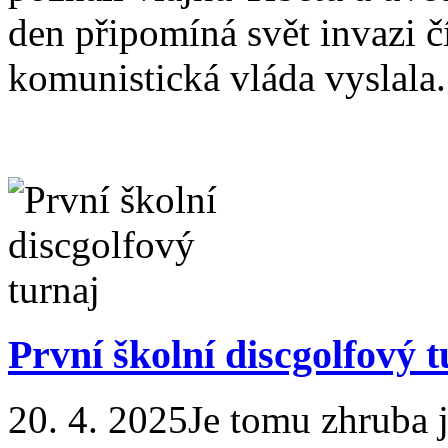
den připomíná svět invazi č
komunistická vláda vyslala.
První školní discgolfový 
20. 4. 2025
Je tomu zhruba j