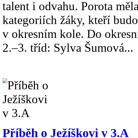
talent i odvahu. Porota měl
kategoriích žáky, kteří bud
v okresním kole. Do okresní
2.–3. tříd: Sylva Šumová...
Příběh o Ježíškovi v 3.A