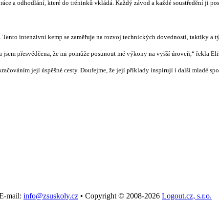
 práce a odhodlání, které do tréninků vkládá. Každý závod a každé soustředění ji p
. Tento intenzivní kemp se zaměřuje na rozvoj technických dovedností, taktiky a 
y a jsem přesvědčena, že mi pomůže posunout mé výkony na vyšší úroveň,“ řekla Eli
račováním její úspěšné cesty. Doufejme, že její příklady inspirují i další mladé sp
E-mail:
info@zsuskoly.cz
•
Copyright © 2008-2026
Logout.cz, s.r.o.