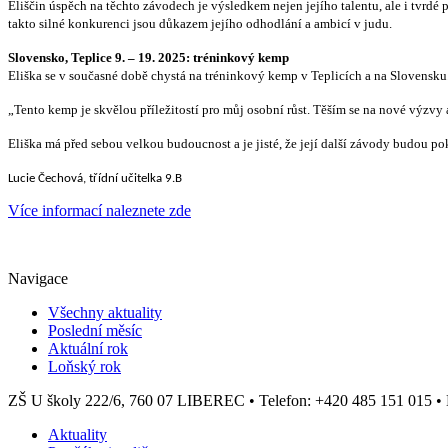
Eliščin úspěch na těchto závodech je výsledkem nejen jejího talentu, ale i tvrdé
takto silné konkurenci jsou důkazem jejího odhodlání a ambicí v judu.
Slovensko, Teplice 9. – 19. 2025: tréninkový kemp
Eliška se v současné době chystá na tréninkový kemp v Teplicích a na Slovensku
„Tento kemp je skvělou příležitostí pro můj osobní růst. Těším se na nové výzv
Eliška má před sebou velkou budoucnost a je jisté, že její další závody budou pok
Lucie Čechová, třídní učitelka 9.B
Více informací naleznete zde
Navigace
Všechny aktuality
Poslední měsíc
Aktuální rok
Loňský rok
ZŠ U školy 222/6, 760 07 LIBEREC
•
Telefon: +420 485 151 015
•
Aktuality