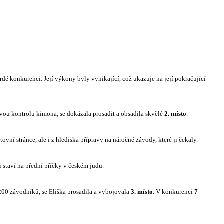
rdé konkurenci. Její výkony byly vynikající, což ukazuje na její pokračující
vou kontrolu kimona, se dokázala prosadit a obsadila skvělé
2. místo
.
ovní stránce, ale i z hlediska přípravy na náročné závody, které ji čekaly.
ji staví na přední příčky v českém judu.
 200 závodníků, se Eliška prosadila a vybojovala
3. místo
. V konkurenci
7