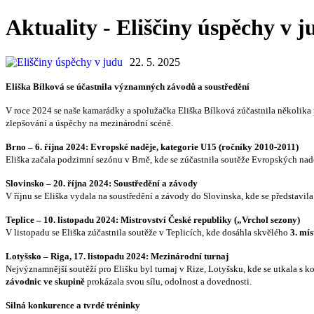
Aktuality - Eliščiny úspěchy v j
22. 5. 2025
Eliška Bílková se účastnila významných závodů a soustředění
V roce 2024 se naše kamarádky a spolužačka Eliška Bílková zúčastnila několika pr
zlepšování a úspěchy na mezinárodní scéně.
Brno – 6. října 2024: Evropské naděje, kategorie U15 (ročníky 2010-2011)
Eliška začala podzimní sezónu v Brně, kde se zúčastnila soutěže Evropských nad
Slovinsko – 20. října 2024: Soustředění a závody
V říjnu se Eliška vydala na soustředění a závody do Slovinska, kde se představil
Teplice – 10. listopadu 2024: Mistrovství České republiky („Vrchol sezony)
V listopadu se Eliška zúčastnila soutěže v Teplicích, kde dosáhla skvělého
3. mís
Lotyšsko – Riga, 17. listopadu 2024: Mezinárodní turnaj
Nejvýznamnější soutěží pro Elišku byl turnaj v Rize, Lotyšsku, kde se utkala s k
závodnic ve skupině
prokázala svou sílu, odolnost a dovednosti.
Silná konkurence a tvrdé tréninky