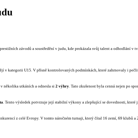
udu
estižních závodů a soustředění v judu, kde prokázala svůj talent a odhodlání v tv
ějí v kategorii U15. V přísně kontrolovaných podmínkách, které zahrnovaly i pečli
a v několika utkáních a odnesla si
2 výhry
. Tato zkušenost byla cenná nejen po sport
ta
. Tento výsledek potvrzuje její stabilní výkony a zlepšující se dovednosti, které 
onkurencí z celé Evropy. V tomto náročném turnaji, který čítal 16 zemí, 69 klubů a