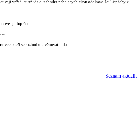
osouvají vpřed, ať už jde o techniku nebo psychickou odolnost. Její úspěchy v
týmové spolupráce.
ška.
ortovce, kteří se rozhodnou věnovat judu.
Seznam aktualit