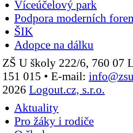
Víceúčelový park
Podpora moderních fore
ŠIK
Adopce na dálku
ZŠ U školy 222/6, 760 0
151 015
•
E-mail:
info@zsu
2026
Logout.cz, s.r.o.
Aktuality
Pro žáky i rodiče