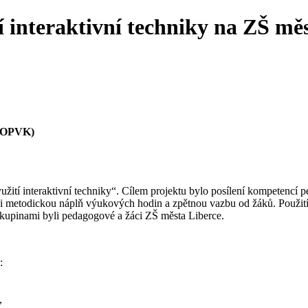
í interaktivní techniky na ZŠ mě
 (OPVK)
ití interaktivní techniky“. Cílem projektu bylo posílení kompetencí pe
 metodickou náplň výukových hodin a zpětnou vazbu od žáků. Použití 
kupinami byli pedagogové a žáci ZŠ města Liberce.
:
,