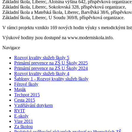
Základní škola, Liberec, Aloisina výšina 642, příspěvková organizace
Základní škola, Liberec, Sokolovská 328, příspěvková organizace,
Základní škola a Mateřská škola, Liberec, Barvířská 38/6, příspěvkov
Základní škola, Liberec, U Soudu 369/8, příspěvková organizace.
V rámci projektu vzniklo 169 nových hodin výuky s metodickými listy 
Výukové hodiny jsou dostupné na www.moderniskola.info.
Navigace
Rozvoj kvality služeb školy 5
Primární prevence na ZŠ U Školy 2025
Primární prevence na ZŠ U Školy 2024
Rozvoj kvality služeb školy 4
Šablony 1 - Rozvoj kvality služeb školy
Férové školy
Maják
Techpot 2015
Cesta 2015
Vzdělávání dotykem
RVIT
E-skoly
Vize 2011
Za školou
Praktické ověřování získaných znalostí na libereckých ZŠ