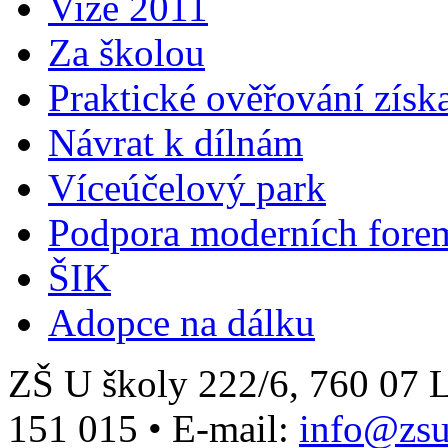
Vize 2011
Za školou
Praktické ověřování získ
Návrat k dílnám
Víceúčelový park
Podpora moderních fore
ŠIK
Adopce na dálku
ZŠ U školy 222/6, 760 0
151 015
•
E-mail:
info@zsu