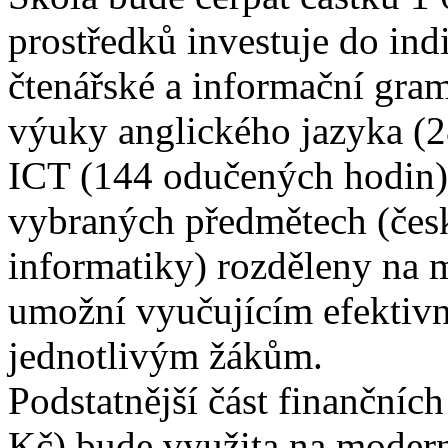
prostředků investuje do ind
čtenářské a informační gra
výuky anglického jazyka (2
ICT (144 odučených hodin).
vybraných předmětech (česk
informatiky) rozděleny na m
umožní vyučujícím efektivně
jednotlivým žákům.
Podstatnější část finančníc
Kč) bude využita na moderni