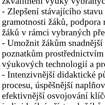
zkvalitnění výuky vybraný
- Zlepšení stávajícího stavu
gramotnosti žáků, podpora 
žáků v rámci vybraných př
- Umožnit žákům snadnější 
poznatkům prostřednictvím 
výukových technologií a p
- Intenzivnější didaktické 
procesu, úspěšnější naplňov
efektivnější osvojování klí