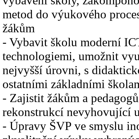
vybavení školy, zakompon
metod do výukového proce
žákům
- Vybavit školu moderní ICT
technologiemi, umožnit vyu
nejvyšší úrovni, s didaktic
ostatními základními škola
- Zajistit žákům a pedagog
rekonstrukcí nevyhovující 
- Úpravy ŠVP ve smyslu ino