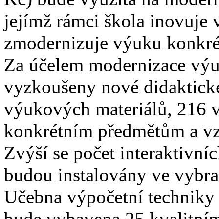
jejímž rámci škola inovuje
zmodernizuje výuku konkré
Za účelem modernizace výu
vyzkoušeny nové didaktické
výukových materiálů, 216 v
konkrétním předmětům a vz
Zvýší se počet interaktivníc
budou instalovány ve vybran
Učebna výpočetní techniky 
bude vybavena 25 kvalitním