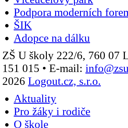
Podpora moderních fore
ŠIK
Adopce na dálku
ZŠ U školy 222/6, 760 0
151 015
•
E-mail:
info@zsu
2026
Logout.cz, s.r.o.
Aktuality
Pro žáky i rodiče
O škole