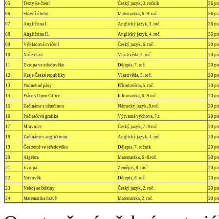
05
Texty ke čtení
Český jazyk, 3. ročník
36 pr
06
Slovní úlohy
Matematika, 6.-9. roč.
36 pr
07
Angličtina I.
Anglický jazyk, 3. roč.
36 pr
08
Angličtina II.
Anglický jazyk, 4. roč.
36 pr
09
Výkladová cvičení
Český jazyk, 6. roč.
20 pr
10
Naše vlast
Vlastivěda, 4. roč.
20 pr
11
Evropa ve středověku
Dějepis, 7. roč.
20 pr
12
Kraje České republiky
Vlastivěda, 5. roč.
20 pr
13
Podnebné pásy
Přírodověda, 5. roč.
20 pr
14
Práce s Open Office
Informatika, 6.-9.roč.
20 pr
15
Začínáme s němčinou
Německý jazyk, 8.roč.
20 pr
16
Počítačová grafika
Výtvarná výchova, 7.r.
20 pr
17
Mluvnice
Český jazyk, 7.-9.roč.
20 pr
18
Začínáme s angličtinou
Anglický jazyk, 4. roč.
20 pr
19
Čes.země ve středověku
Dějepis, 7. ročník
20 pr
20
Algebra
Matematika, 6.-8.roč.
20 pr
21
Evropa
Zeměpis, 8. roč.
20 pr
22
Novověk
Dějepis, 8. roč.
20 pr
23
Neboj se češtiny
Český jazyk, 2. roč.
20 pr
24
Matematika hravě
Matematika, 2. roč.
20 pr