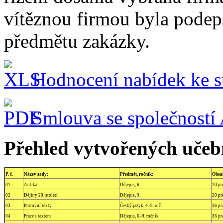
vítěznou firmou byla podep
předmětu zakázky.
Hodnocení nabídek ke s
Smlouva se společností
Přehled vytvořených učeb
P. č.
Název sady:
Předmět, ročník:
Obsa
01
Antika
Dějepis, 6.
20 pr
02
Dějiny 20. století
Dějepis, 9.
20 pr
03
Pracovní texty
Český jazyk, 4.-9. roč.
36 pr
04
Práce s textem
Dějepis, 6.-9. ročník
36 pr