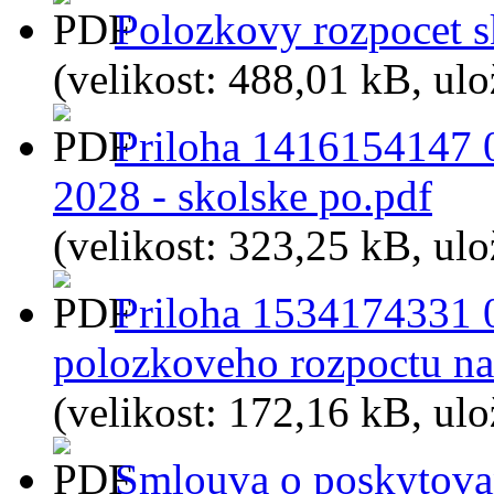
Polozkovy rozpocet sk
(velikost: 488,01 kB, ul
Priloha 1416154147 0
2028 - skolske po.pdf
(velikost: 323,25 kB, ul
Priloha 1534174331 0
polozkoveho rozpoctu na
(velikost: 172,16 kB, ul
Smlouva o poskytovan