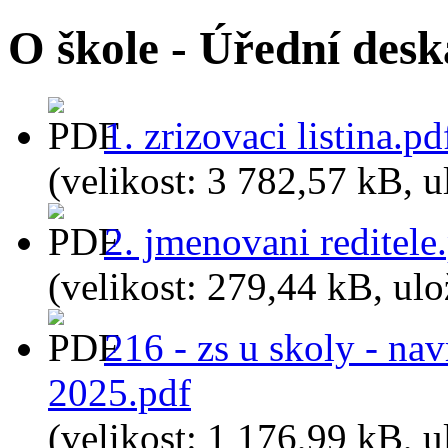
O škole - Úřední desk
1. zrizovaci listina.pd
(velikost: 3 782,57 kB, 
2. jmenovani reditele
(velikost: 279,44 kB, ul
216 - zs u skoly - na
2025.pdf
(velikost: 1 176,99 kB, u