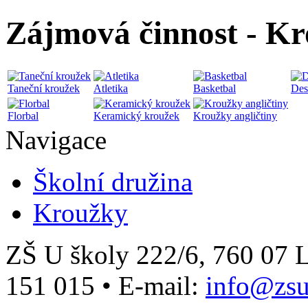
Zájmová činnost - K
Taneční kroužek
Atletika
Basketbal
Des
Florbal
Keramický kroužek
Kroužky angličtiny
Navigace
Školní družina
Kroužky
ZŠ U školy 222/6, 760 0
151 015
•
E-mail:
info@zsu