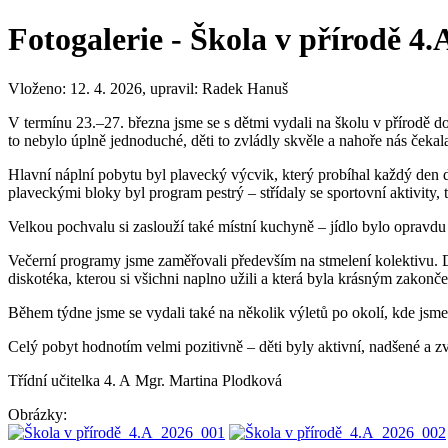
Fotogalerie - Škola v přírodě 4.
Vloženo: 12. 4. 2026, upravil: Radek Hanuš
V termínu 23.–27. března jsme se s dětmi vydali na školu v přírodě 
to nebylo úplně jednoduché, děti to zvládly skvěle a nahoře nás ček
Hlavní náplní pobytu byl plavecký výcvik, který probíhal každý den d
plaveckými bloky byl program pestrý – střídaly se sportovní aktivity, t
Velkou pochvalu si zaslouží také místní kuchyně – jídlo bylo opravdu 
Večerní programy jsme zaměřovali především na stmelení kolektivu. Dě
diskotéka, kterou si všichni naplno užili a která byla krásným zakonč
Během týdne jsme se vydali také na několik výletů po okolí, kde jsme 
Celý pobyt hodnotím velmi pozitivně – děti byly aktivní, nadšené a z
Třídní učitelka 4. A
Mgr. Martina Plodková
Obrázky: