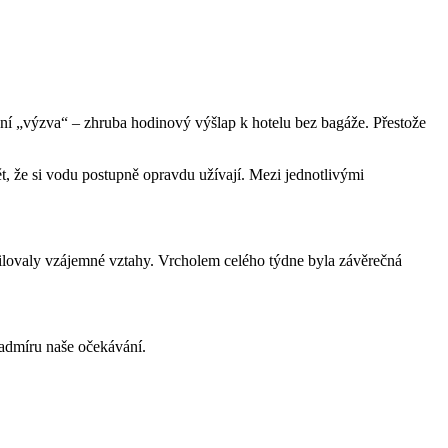
vní „výzva“ – zhruba hodinový výšlap k hotelu bez bagáže. Přestože
t, že si vodu postupně opravdu užívají. Mezi jednotlivými
osilovaly vzájemné vztahy. Vrcholem celého týdne byla závěrečná
nadmíru naše očekávání.