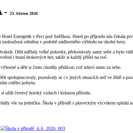
A -
23. březen 2026
do Hotel Energetik v Peci pod Sněžkou. Hned po příjezdu nás čekala pr
ala zasloužená odměna v podobě nádherného výhledu na okolní hory.
vakrát. Děti udělaly velké pokroky, překonávaly samy sebe a bylo vidě
voření i hraní deskových her, takže si každý přišel na své.
výborné a děti si často chodily přidávat, což mluví samo za sebe.
ti spolupracovaly, poznávaly se i v jiných situacích než ve třídě a p
ením celého pobytu.
si užili čerstvý horský vzduch i krásnou přírodu.
vládly vše na jedničku. Škola v přírodě s plaveckým výcvikem splnila 