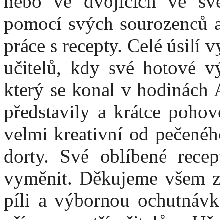
nebo ve dvojicích ve sv
pomocí svých sourozenců a 
práce s recepty. Celé úsilí 
učitelů, kdy své hotové vý
který se konal v hodinách 
představily a krátce pohov
velmi kreativní od pečenéh
dorty. Své oblíbené rece
vyměnit. Děkujeme všem zú
píli a výbornou ochutnávk