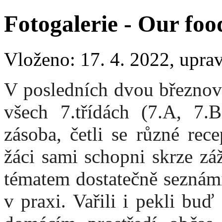
Fotogalerie - Our food
Vloženo: 17. 4. 2022, upra
V posledních dvou březnov
všech 7.třídách (7.A, 7.B
zásoba, četli se různé rec
žáci sami schopni skrze z
tématem dostatečně seznámi
v praxi. Vařili i pekli bu