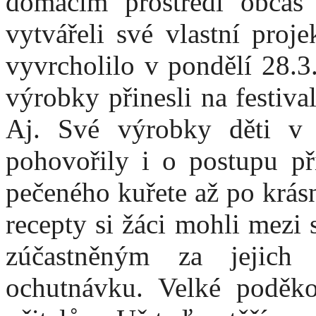
domácím prostředí občas
vytvářeli své vlastní proje
vyvrcholilo v pondělí 28.3
výrobky přinesli na festiva
Aj. Své výrobky děti v a
pohovořily i o postupu př
pečeného kuřete až po krás
recepty si žáci mohli mezi
zúčastněným za jejich 
ochutnávku. Velké poděko