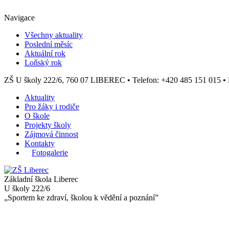
Navigace
Všechny aktuality
Poslední měsíc
Aktuální rok
Loňský rok
ZŠ U školy 222/6, 760 07 LIBEREC
•
Telefon: +420 485 151 015
•
Aktuality
Pro žáky i rodiče
O škole
Projekty školy
Zájmová činnost
Kontakty
Fotogalerie
Základní škola Liberec
U školy 222/6
„Sportem ke zdraví, školou k vědění a poznání”