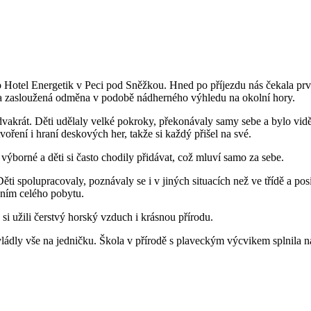
do Hotel Energetik v Peci pod Sněžkou. Hned po příjezdu nás čekala pr
ala zasloužená odměna v podobě nádherného výhledu na okolní hory.
vakrát. Děti udělaly velké pokroky, překonávaly samy sebe a bylo vidě
voření i hraní deskových her, takže si každý přišel na své.
výborné a děti si často chodily přidávat, což mluví samo za sebe.
ti spolupracovaly, poznávaly se i v jiných situacích než ve třídě a p
ením celého pobytu.
si užili čerstvý horský vzduch i krásnou přírodu.
vládly vše na jedničku. Škola v přírodě s plaveckým výcvikem splnila 