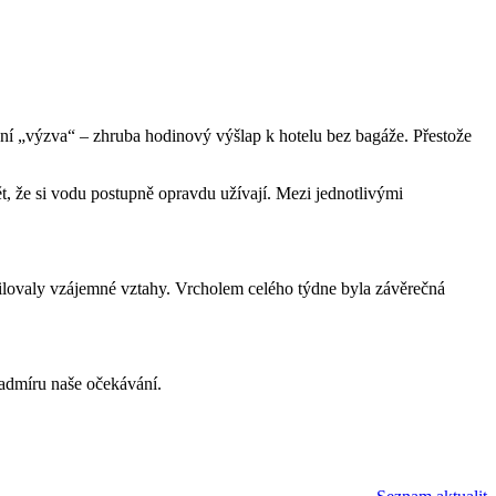
vní „výzva“ – zhruba hodinový výšlap k hotelu bez bagáže. Přestože
t, že si vodu postupně opravdu užívají. Mezi jednotlivými
osilovaly vzájemné vztahy. Vrcholem celého týdne byla závěrečná
nadmíru naše očekávání.