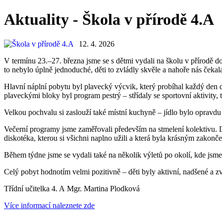
Aktuality - Škola v přírodě 4.A
12. 4. 2026
V termínu 23.–27. března jsme se s dětmi vydali na školu v přírodě 
to nebylo úplně jednoduché, děti to zvládly skvěle a nahoře nás ček
Hlavní náplní pobytu byl plavecký výcvik, který probíhal každý den d
plaveckými bloky byl program pestrý – střídaly se sportovní aktivity, t
Velkou pochvalu si zaslouží také místní kuchyně – jídlo bylo opravdu 
Večerní programy jsme zaměřovali především na stmelení kolektivu. Dě
diskotéka, kterou si všichni naplno užili a která byla krásným zakonč
Během týdne jsme se vydali také na několik výletů po okolí, kde jsme 
Celý pobyt hodnotím velmi pozitivně – děti byly aktivní, nadšené a z
Třídní učitelka 4. A
Mgr. Martina Plodková
Více informací naleznete zde