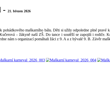
l -
21. březen 2026
ník pohádkového maškarního bálu. Děti si užily odpoledne plné pravé 
e Kučerová – žákyně naší ZŠ. Do tance i soutěží se zapojili i rodiče.
oledne nám s organizací pomáhali žáci z 9. A a z bývalé 9. B. Závěr maš