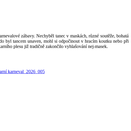
karnevalové zábavy. Nechyběl tanec v maskách, různé soutěže, bohatá
 Kdo byl tancem unaven, mohl si odpočinout v hracím koutku nebo při
karního plesu již tradičně zakončilo vyhlašování nej-masek.