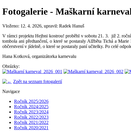
Fotogalerie - Maškarní karneva
Vloženo: 12. 4. 2026, upravil: Radek Hanuš
V rámci projektu Hejbni kostrou! proběhl v sobotu 21. 3.
již 2. roč
tombola ani předtančení, o které se postaraly Alžběta Tichá a Mari
občerstvení v jídelně, o které se postaraly paní učitelky. Po celé odp
Hana Kotková, organizátorka karnevalu
Obrázky:
Zpět na seznam fotogalerií
Navigace
Ročník 2025/2026
Ročník 2024/2025
Ročník 2023/2024
Ročník 2022/2023
Ročník 2021/2022
Ročník 2020/2021