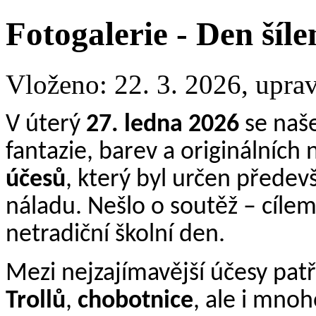
Fotogalerie - Den šíl
Vloženo: 22. 3. 2026, upra
V úterý
27. ledna 2026
se naše
fantazie, barev a originálních
účesů
, který byl určen předev
náladu. Nešlo o soutěž – cílem 
netradiční školní den.
Mezi nejzajímavější účesy patř
Trollů
,
chobotnice
, ale i mnoh