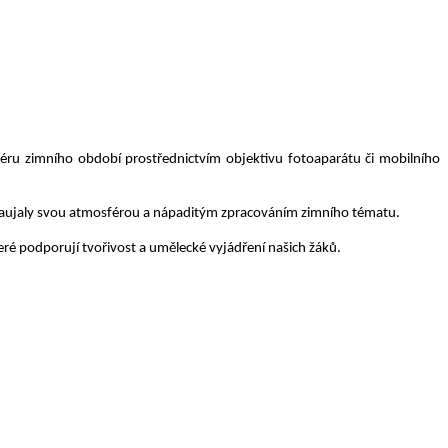
éru zimního období prostřednictvím objektivu fotoaparátu či mobilního
 zaujaly svou atmosférou a nápaditým zpracováním zimního tématu.
eré podporují tvořivost a umělecké vyjádření našich žáků.