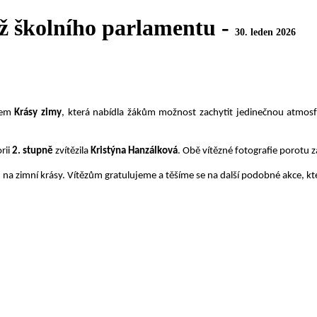
ěž školního parlamentu -
30. leden 2026
zvem
Krásy zimy
, která nabídla žákům možnost zachytit jedinečnou atmosf
orii
2. stupně
zvítězila
Kristýna Hanzálková
. Obě vítězné fotografie porotu
na zimní krásy. Vítězům gratulujeme a těšíme se na další podobné akce, kt