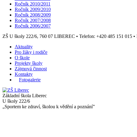
Ročník 2010/2011
Ročník 2009/2010
Ročník 2008/2009
Ročník 2007/2008
Ročník 2006/2007
ZŠ U školy 222/6, 760 07 LIBEREC
•
Telefon: +420 485 151 015
•
Aktuality
Pro žáky i rodiče
O škole
Projekty školy
Zájmová činnost
Kontakty
Fotogalerie
Základní škola Liberec
U školy 222/6
„Sportem ke zdraví, školou k vědění a poznání”