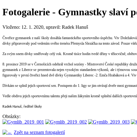
Fotogalerie - Gymnastky slaví po
Vloženo: 12. 1. 2020, upravil: Radek Hanuš
Čtveřice gymnastek z naší školy dosáhla fantastického sportovního úspěchu. Viv Doležalová, 
dívky připravovaly pod vedením svého trenéra Přemysla Slezáčka na tento závod. Pouze vítěz
Za svým snem dívky směřovaly celý rok. Kromě tisíce hodin tvrdé dřiny v tělocvičně, obět
8. prosince 2019 se v Černošicích odehrál vrchol sezóny - Mistrovství České republiky družst
gymnastek z Liberce se prezentovala nejen vysokým standardem výkonů, ale i týmovou soudrž
figurovaly v první čtveřici hned dvě dívky Gymnastiky Liberec -2. Emča Hrabáková a 4. Viv
Dívkám se splnil jejich sportovní sen. Postupem do 1. ligy se jim otvírají dveře mezi gymnas
Vedle obdivu jejich sportovnímu talentu přeji našim žákyním kromě splnění dalších sportovní
Radek Hanuš, ředitel školy
Obrázky:
Zpět na seznam fotogalerií