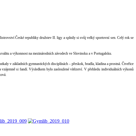
rovství České republiky družstev II. ligy a splnily si svůj velký sportovní sen. Celý rok se
kvalitu a výkonnost na mezinárodních závodech ve Slovinsku a v Portugalsku.
utkaly v základních gymnastických disciplínách – přeskok, bradla, kladina a prostná. Čtveřice
a vzájemně si fandí. Výsledkem bylo zasloužené vítězství. V přehledu individuálních výkonů
ková.