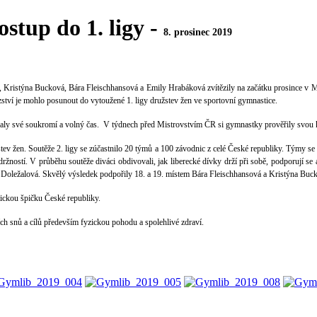
stup do 1. ligy -
8. prosinec 2019
Kristýna Bucková, Bára Fleischhansová a Emily Hrabáková zvítězily na začátku prosince v Mist
ství je mohlo posunout do vytoužené 1. ligy družstev žen ve sportovní gymnastice.
ovaly své soukromí a volný čas. V týdnech před Mistrovstvím ČR si gymnastky prověřily svou 
ev žen. Soutěže 2. ligy se zúčastnilo 20 týmů a 100 závodnic z celé České republiky. Týmy se 
ností. V průběhu soutěže diváci obdivovali, jak liberecké dívky drží při sobě, podporují se 
 Doležalová. Skvělý výsledek podpořily 18. a 19. místem Bára Fleischhansová a Kristýna Buc
tickou špičku České republiky.
ch snů a cílů především fyzickou pohodu a spolehlivé zdraví.