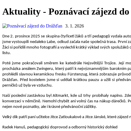
Aktuality - Poznávací zájezd d
3. 1. 2026
Dne 2. prosince 2025 se skupina čtyřiceti žáků a tří pedagogů vydala a
jsme vystoupili nedaleko Labe, odkud začala naše společná trasa. První 
Žáci si pořídili mnoho fotografií a vyslechli krátký výklad svých spolužák
listu.
Poté jsme pokračovali směrem ke katedrále Nejsvětější Trojice. Její
procházka areálem Zwingeru, který patří k nejvýznamnějším barokním pam
prohlédli slavnou keramickou fresku Fürstenzug, která zobrazuje průvod
Drážďan. Před kostelem jsme si udělali krátkou pauzu a užili si předvá
perníčků už byla ve vzduchu.
Naší poslední zastávkou byl Altmarkt, kde už trhy probíhaly naplno. Zde
konverzaci v němčině. Nemohl chybět ani volný čas na nákup dárečků. Po 
nejen nové poznatky, ale i krásné předvánoční zážitky.
Velký dík patří paní učitelce Jitce Zatloukalové a Jitce Jánské, které záj
Radek Hanuš, pedagogický doprovod a odborný historický dohled