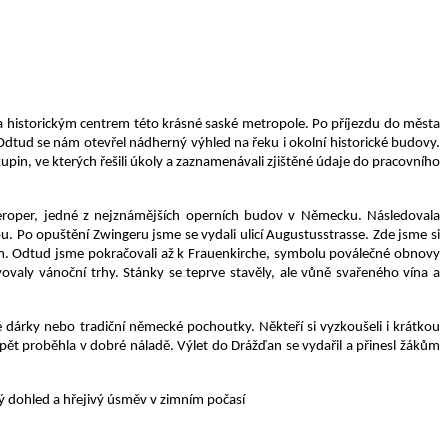
a historickým centrem této krásné saské metropole. Po příjezdu do města
Odtud se nám otevřel nádherný výhled na řeku i okolní historické budovy.
kupin, ve kterých řešili úkoly a zaznamenávali zjištěné údaje do pracovního
peroper, jedné z nejznámějších operních budov v Německu. Následovala
 Po opuštění Zwingeru jsme se vydali ulicí Augustusstrasse. Zde jsme si
ním. Odtud jsme pokračovali až k Frauenkirche, symbolu poválečné obnovy
ovaly vánoční trhy. Stánky se teprve stavěly, ale vůně svařeného vína a
é dárky nebo tradiční německé pochoutky. Někteří si vyzkoušeli i krátkou
pět proběhla v dobré náladě. Výlet do Drážďan se vydařil a přinesl žákům
cký dohled a hřejivý úsměv v zimním počasí