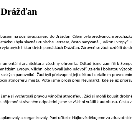
o Drážďan
utobusem na poznávací zájezd do Drážďan. Cílem byla předvánoční procházk
zastávkou byla slavná Brühlsche Terrasse, často nazývaná „Balkon Evropy“. 
ů o vybraných historických památkách Drážďan. Zároveň se žáci rozdělili do s
 monumentální architektura všechny ohromila. Odtud jsme zamířili k Sem
átkám Evropy. Všichni obdivovali jeho nádvoří, galerie i bohatou výzdobu.
 saských panovníků. Žáci byli překvapeni její délkou i detailním provede
noční atmosféru města. Poté jsme prošli přes Neumarkt, kde se již připrav
 jsme si vychutnali pravou vánoční atmosféru. Žáci si mohli koupit drobn
příjemně stráveném odpoledni jsme se všichni vrátili k autobusu. Cesta z
ezd naplánovaly a zorganizovaly. Paní učitelce Hájkové děkujeme za zdravotni