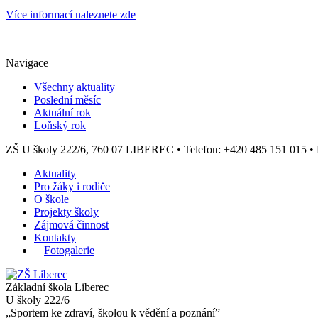
Více informací naleznete zde
Navigace
Všechny aktuality
Poslední měsíc
Aktuální rok
Loňský rok
ZŠ U školy 222/6, 760 07 LIBEREC
•
Telefon: +420 485 151 015
•
Aktuality
Pro žáky i rodiče
O škole
Projekty školy
Zájmová činnost
Kontakty
Fotogalerie
Základní škola Liberec
U školy 222/6
„Sportem ke zdraví, školou k vědění a poznání”