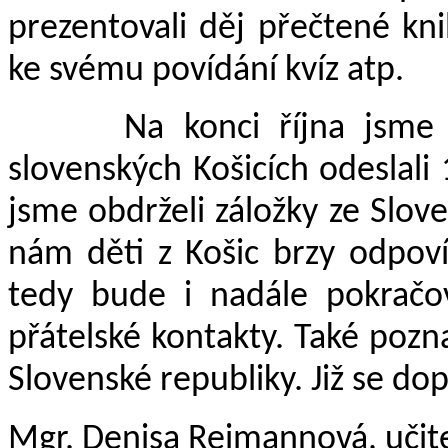
prezentovali děj přečtené knih
ke svému povídání kvíz atp.
Na konci října jsme do 
slovenských Košicích odeslali
jsme obdrželi záložky ze Sloven
nám děti z Košic brzy odpoví
tedy bude i nadále pokračo
přátelské kontakty. Také poznaj
Slovenské republiky. Již se d
Mgr. Denisa Reimannová, učite