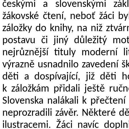
českými a slovenskými zákl
žákovské čtení, neboť žáci by
záložky do knihy, na niž ztvárn
postavu či jiný důležitý mot
nejrůznější tituly moderní l
výrazně usnadnilo zavedení šk
děti a dospívající, již děti 
k záložkám přidali ještě ruč
Slovenska nalákali k přečtení 
neprozradili závěr. Některé d
ilustracemi. Žáci navíc doplni