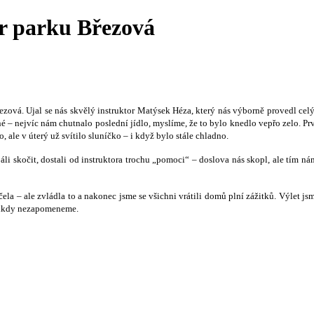
or parku Březová
řezová. Ujal se nás skvělý instruktor Matýsek Héza, který nás výborně provedl ce
– nejvíc nám chutnalo poslední jídlo, myslíme, že to bylo knedlo vepřo zelo. Prvn
o, ale v úterý už svítilo sluníčko – i když bylo stále chladno.
 báli skočit, dostali od instruktora trochu „pomoci“ – doslova nás skopl, ale tím n
ela – ale zvládla to a nakonec jsme se všichni vrátili domů plní zážitků. Výlet j
 nikdy nezapomeneme.