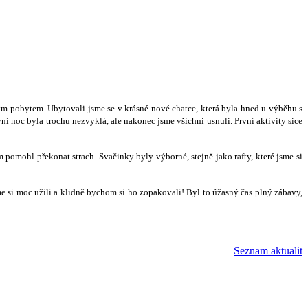
lým pobytem. Ubytovali jsme se v krásné nové chatce, která byla hned u výběhu s
í noc byla trochu nezvyklá, ale nakonec jsme všichni usnuli. První aktivity sice
ám pomohl překonat strach. Svačinky byly výborné, stejně jako rafty, které jsme si
sme si moc užili a klidně bychom si ho zopakovali! Byl to úžasný čas plný zábavy,
Seznam aktualit