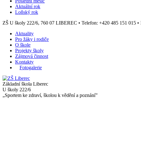
Poslední měsíc
Aktuální rok
Loňský rok
ZŠ U školy 222/6, 760 07 LIBEREC
•
Telefon: +420 485 151 015
•
Aktuality
Pro žáky i rodiče
O škole
Projekty školy
Zájmová činnost
Kontakty
Fotogalerie
Základní škola Liberec
U školy 222/6
„Sportem ke zdraví, školou k vědění a poznání”