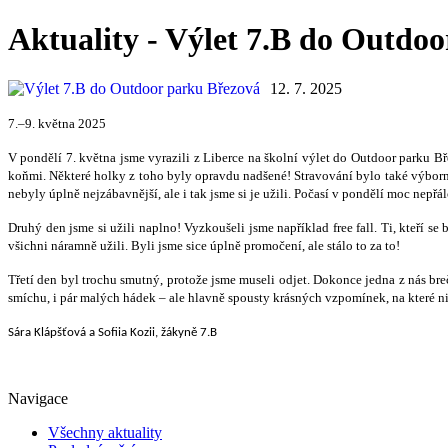
Aktuality - Výlet 7.B do Outdo
12. 7. 2025
7.–9. května 2025
V pondělí 7. května jsme vyrazili z Liberce na školní výlet do Outdoor parku B
koňmi. Některé holky z toho byly opravdu nadšené! Stravování bylo také výborné 
nebyly úplně nejzábavnější, ale i tak jsme si je užili. Počasí v pondělí moc nepřál
Druhý den jsme si užili naplno! Vyzkoušeli jsme například free fall. Ti, kteří se
všichni náramně užili. Byli jsme sice úplně promočení, ale stálo to za to!
Třetí den byl trochu smutný, protože jsme museli odjet. Dokonce jedna z nás breč
smíchu, i pár malých hádek – ale hlavně spousty krásných vzpomínek, na které
Sára Klápšťová a Sofiia Kozii, žákyně 7.B
Navigace
Všechny aktuality