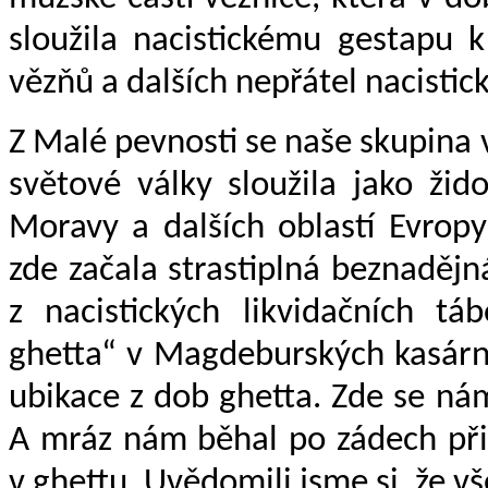
sloužila nacistickému gestapu 
vězňů a dalších nepřátel nacistic
Z Malé pevnosti se naše skupina 
světové války sloužila jako žid
Moravy a dalších oblastí Evropy
zde začala strastiplná beznaděj
z nacistických likvidačních tá
ghetta“ v Magdeburských kasárná
ubikace z dob ghetta. Zde se ná
A mráz nám běhal po zádech při 
v ghettu. Uvědomili jsme si, že 