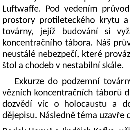
Luftwaffe. Pod vedením průvod
prostory protileteckého krytu a
továrny, jejíž budování si vy
koncentračního tábora. Náš prův
neustálé nebezpečí, které prováz
štol a chodeb v nestabilní skále.
Exkurze do podzemní továrny
vězních koncentračních táborů d
dozvědí víc o holocaustu a d
dějepisu. Následně téma uzavře 