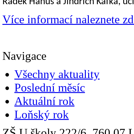
Radek Hanuš a Jindřich Kafka, uči
Více informací naleznete zd
Navigace
Všechny aktuality
Poslední měsíc
Aktuální rok
Loňský rok
ZŠ U školy 222/6, 760 0