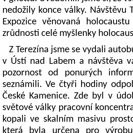
nedožily konce války. Návštěvu 
Expozice věnovaná holocaustu
zrůdnosti celé myšlenky holocaus
Z Terezína jsme se vydali auto
v Ústí nad Labem a návštěva 
pozornost od ponurých infor
seznámili. Ve čtyři hodiny odpo
České Kamenice. Zde byl v údo
světové války pracovní koncentra
kopali ve skalním masivu prost
která byla určena pro výrob