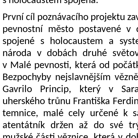
s holocaustem spojena.
První cíl poznávacího projektu za
pevnostní město postavené v d
spojené s holocaustem a syst
národa v dobách druhé světové
v Malé pevnosti, která od počát
Bezpochyby nejslavnějším vězně
Gavrilo Princip, který v Sara
uherského trůnu Františka Ferdin
temnice, malé cely určené k s
atentátník držen až do své trý
mužské části věznice, která v d