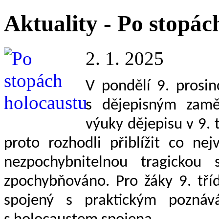
Aktuality - Po stopác
2. 1. 2025
V pondělí 9. prosin
s dějepisným zam
výuky dějepisu v 9. 
proto rozhodli přiblížit co ne
nezpochybnitelnou tragickou
zpochybňováno. Pro žáky 9. tříd
spojený s praktickým poznáv